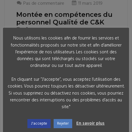
Pas de commentaire
11 mars 2019
Montée en compétences du
personnel Qualité de C&K
Dole
Nous utilisons les cookies afin de fournir les services et
7 ans ago
fonctionnalités proposés sur notre site et afin d’améliorer
#QSEGlobalConsulting est fière d’avoir pu
l’expérience de nos utilisateurs. Les cookies sont des
accompagner la montée en compétences du
données qui sont téléchargés ou stockés sur votre
personnel Qualité de C&K Dole via une formation
ordinateur ou sur tout autre appareil.
sur les référentiels AS9100, EN 9100 et ISO
9001.100 % des stagiaires ont été satisfaits en fin
En cliquant sur ”J’accepte”, vous acceptez l’utilisation des
de formation. Merci à Adeline, Milène, Mohamed,
cookies. Vous pourrez toujours les désactiver ultérieurement.
Cédric, Gilles, Eric et Patrick pour votre
Si vous supprimez ou désactivez nos cookies, vous pourriez
implication.Formation en 1 ou 2 […]
rencontrer des interruptions ou des problèmes d’accès au
site."
Lire la suite
En savoir plus
J'accepte
Rejeter