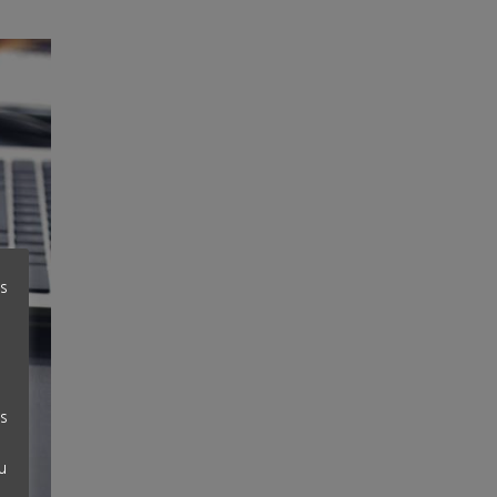
és
us
u