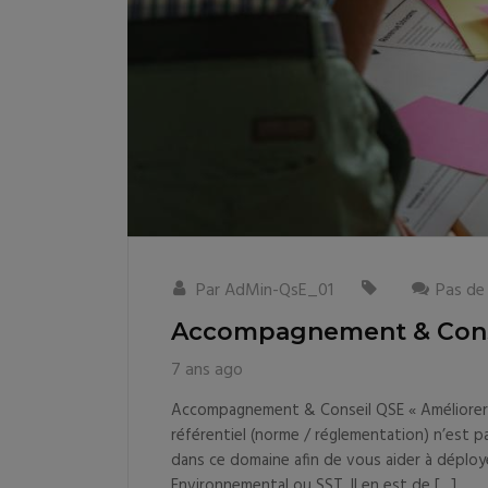
Par
AdMin-QsE_01
Pas de
Accompagnement & Cons
7 ans ago
Accompagnement & Conseil QSE « Améliorer v
référentiel (norme / réglementation) n’est 
dans ce domaine afin de vous aider à déploy
Environnemental ou SST. Il en est de […]