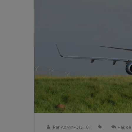
Par
AdMin-QsE_01
Pas de