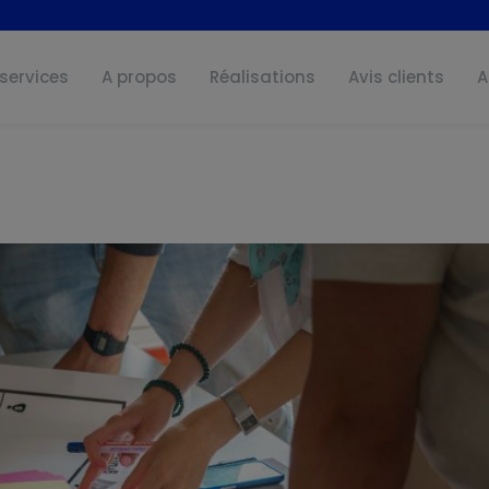
services
A propos
Réalisations
Avis clients
A